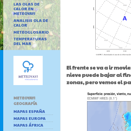
LAS OLAS DE
CALOR EN
METEOYAYI
ANALISIS OLA DE
CALOR
METEOGLOSARIO
TEMPERATURAS
DEL MAR
El frente se va a ir mov
nieve puede bajar al f
zonas, pero vemos el pa
METEOYAYI
GEOGRAFÍA
MAPAS ESPAÑA
MAPAS EUROPA
MAPAS ÁFRICA