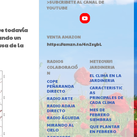
>SUBCRIBETE AL CANAL DE
YOUTUBE
ue todavía
jando un
VENTA AMAZON
usa de la
https://amzn.to/4nZsybL
RADIOS
METEOYAYI
COLABORACIÓ
JARDINERIA
N
EL CLIMA EN LA
JARDINERIA
COPE
PEÑARANDA
CARACTERISTIC
DIRECTO
AS
PRINCIPALES DE
RADIO ARTE
CADA CLIMA
RADIO ADAJA
MES DE
DIRECTO
FEBRERO
RADIO ÁGUEDA
SIEMBRAS
MIRANDO AL
QUE PLANTAR
CIELO
EN FEBRERO