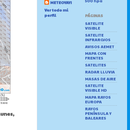
500 hpa
METEOYAYI
Ver todo mi
perfil
PÁGINAS
SATELITE
VISIBLE
SATELITE
INFRAROJOS
AVISOS AEMET
MAPA CON
FRENTES
SATELITES
RADAR LLUVIA
MASAS DE AIRE
SATELITE
VISIBLE HD
MAPA RAYOS
EUROPA
RAYOS
lunes,
PENÍNSULA Y
BALEARES