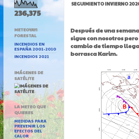
SEGUIMIENTO INVIERNO 202
236,375
Después de una semana 
METEOYAYI
FORESTAL
sigue con nosotros pero 
INCENDIOS EN
cambio de tiempo llegand
ESPAÑA 2001-2010
borrasca Karim.
INCENDIOS 2021
IMÁGENES DE
SATÉLITE
LA METEO QUE
QUIERES
MEDIDAS PARA
PREVENIR LOS
EFECTOS DEL
CALOR