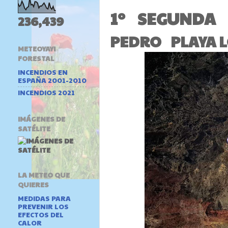
1º
SEGUNDA
236,439
PEDRO
PLAYA 
METEOYAYI
FORESTAL
INCENDIOS EN
ESPAÑA 2001-2010
INCENDIOS 2021
IMÁGENES DE
SATÉLITE
LA METEO QUE
QUIERES
MEDIDAS PARA
PREVENIR LOS
EFECTOS DEL
CALOR