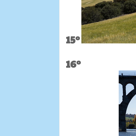
15º
16º