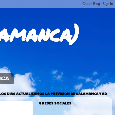
amanca)
NCA
AMOS LA PREVISION DE SALAMANCA Y ADEMAS PODEIS VER MÁS 
SEGUIM