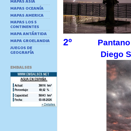
MAPAS ASIA
MAPAS OCEANÍA
MAPAS AMERICA
MAPAS LOS 5
CONTINENTES
MAPA ANTÁRTIDA
2º
MAPA GROELANDIA
P
antano
JUEGOS DE
GEOGRAFÍA
Diego Sant
EMBALSES