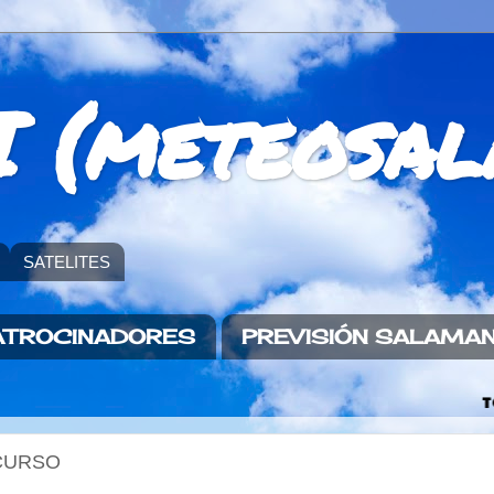
 (meteosal
SATELITES
ATROCINADORES
PREVISIÓN SALAMA
TODOS LOS DIAS ACT
SEGUIMOS INFORMAN
CURSO