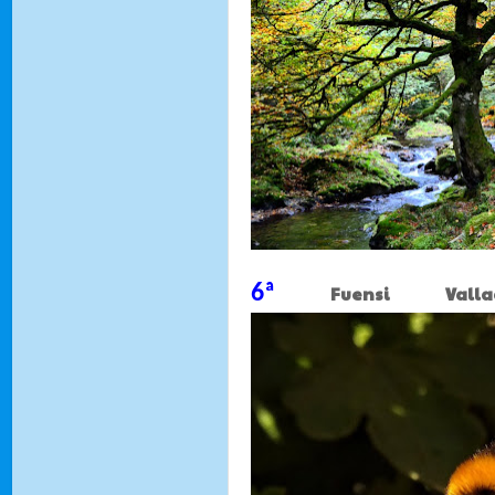
6ª
Fuensi Vallad