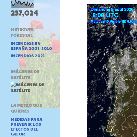
237,024
METEOYAYI
FORESTAL
INCENDIOS EN
ESPAÑA 2001-2010
INCENDIOS 2021
IMÁGENES DE
SATÉLITE
LA METEO QUE
QUIERES
MEDIDAS PARA
PREVENIR LOS
EFECTOS DEL
CALOR